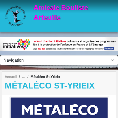
Panneau de gestion des cookies
Amicale Bouliste
Arfeuille
Accueil
Métaléco St-Yrieix
MÉTALÉCO ST-YRIEIX