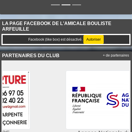
LA PAGE FACEBOOK DE L'AMICALE BOULISTE
ARFEUILLE
Facebook (like box) est désactivé.
Autoriser
PARTENAIRES DU CLUB
+ de partenaires
Précedent
Suiv