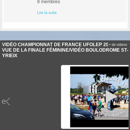
8
membres
Lire la suite
VIDÉO CHAMPIONNAT DE FRANCE UFOLEP 2022 /UNE
+ de videos
VUE DE LA FINALE FÉMININE/VIDÉO BOULODROME ST-
YRIEIX
Précedent
Sui