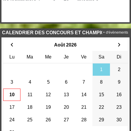
CALENDRIER DES CONCOURS ET CHAMPIONNATS.
+ d'évènements
Août 2026
Lu
Ma
Me
Je
Ve
Sa
Di
1
2
3
4
5
6
7
8
9
10
11
12
13
14
15
16
17
18
19
20
21
22
23
24
25
26
27
28
29
30