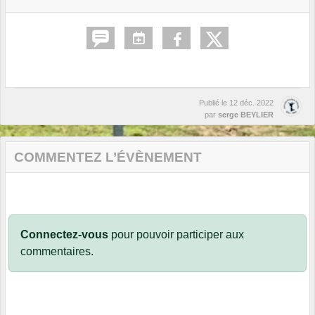
Publié le
12 déc. 2022
par
serge BEYLIER
COMMENTEZ L’ÉVÈNEMENT
Connectez-vous
pour pouvoir participer aux
commentaires.