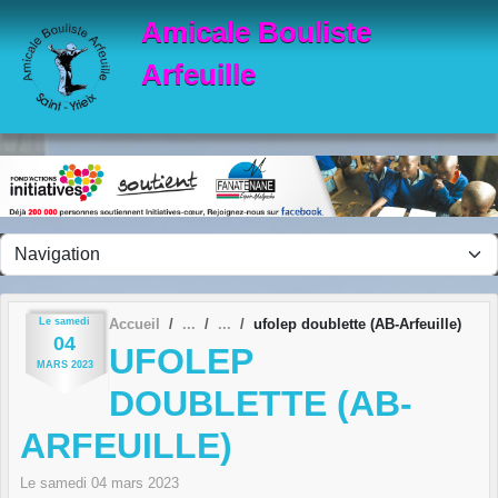
Panneau de gestion des cookies
Amicale Bouliste
Arfeuille
Le
samedi
Accueil
ufolep doublette (AB-Arfeuille)
04
UFOLEP
MARS
2023
DOUBLETTE (AB-
ARFEUILLE)
Le
samedi
04
mars
2023