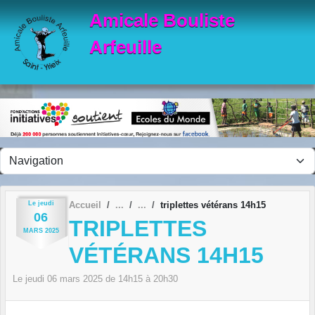
Panneau de gestion des cookies
Amicale Bouliste
Arfeuille
Le
jeudi
Accueil
triplettes vétérans 14h15
06
TRIPLETTES
MARS
2025
VÉTÉRANS 14H15
Le
jeudi
06
mars
2025
de 14h15 à 20h30