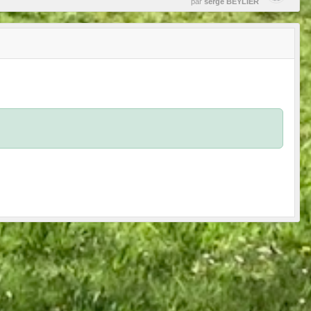
par
serge BEYLIER