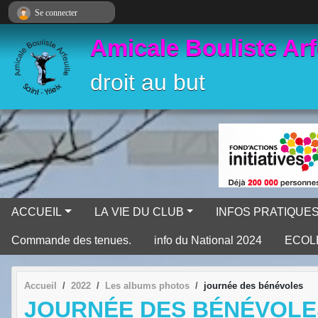
Panneau de gestion des cookies
Se connecter
Amicale Bouliste Arf
droit au but
ACCUEIL
LA VIE DU CLUB
INFOS PRATIQUE
Commande des tenues.
info du National 2024
ECOL
Accueil
2022
Les albums photos
journée des bénévoles
JOURNÉE DES BÉNÉVOLE