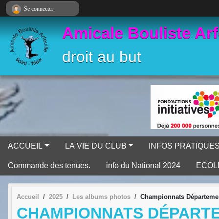
Panneau de gestion des cookies
Se connecter
Amicale Bouliste Arf
droit au but
ACCUEIL
LA VIE DU CLUB
INFOS PRATIQUE
Commande des tenues.
info du National 2024
ECOL
Accueil
2025
Les albums photos
Championnats Départementa
CHAMPIONNATS DÉPARTEM