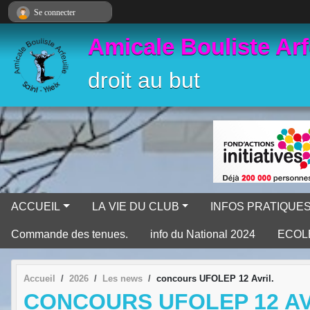
Panneau de gestion des cookies
Se connecter
Amicale Bouliste Arf
droit au but
ACCUEIL
LA VIE DU CLUB
INFOS PRATIQUE
Commande des tenues.
info du National 2024
ECOL
Accueil
2026
Les news
concours UFOLEP 12 Avril.
CONCOURS UFOLEP 12 AV